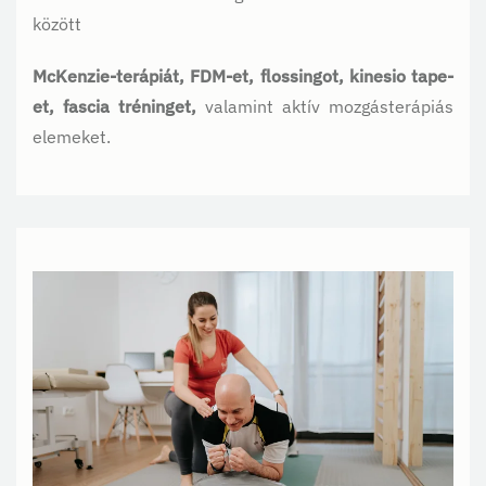
között
McKenzie-terápiát, FDM-et, flossingot, kinesio tape-
et, fascia tréninget,
valamint aktív mozgásterápiás
elemeket.