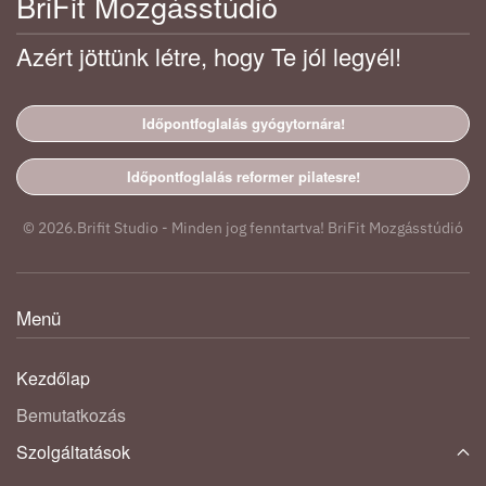
BriFit Mozgásstúdió
Azért jöttünk létre, hogy Te jól legyél!
Időpontfoglalás gyógytornára!
Időpontfoglalás reformer pilatesre!
©
2026.
Brifit Studio - Minden jog fenntartva! BriFit Mozgásstúdió
Menü
Kezdőlap
Bemutatkozás
Szolgáltatások