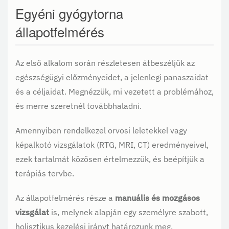
Egyéni gyógytorna
állapotfelmérés
Az első alkalom során részletesen átbeszéljük az
egészségügyi előzményeidet, a jelenlegi panaszaidat
és a céljaidat. Megnézzük, mi vezetett a problémához,
és merre szeretnél továbbhaladni.
Amennyiben rendelkezel orvosi leletekkel vagy
képalkotó vizsgálatok (RTG, MRI, CT) eredményeivel,
ezek tartalmát közösen értelmezzük, és beépítjük a
terápiás tervbe.
Az állapotfelmérés része a
manuális és mozgásos
vizsgálat
is, melynek alapján egy személyre szabott,
holisztikus kezelési irányt határozunk meg.