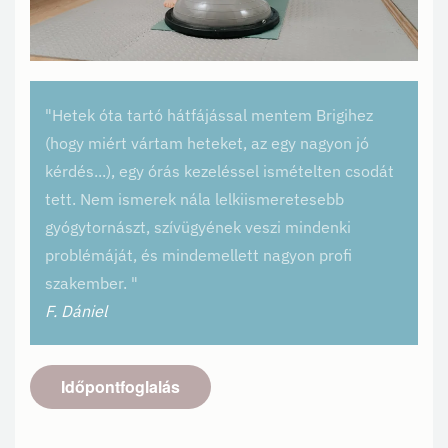
"Hetek óta tartó hátfájással mentem Brigihez
(hogy miért vártam heteket, az egy nagyon jó
kérdés...), egy órás kezeléssel ismételten csodát
tett. Nem ismerek nála lelkiismeretesebb
gyógytornászt, szívügyének veszi mindenki
problémáját, és mindemellett nagyon profi
szakember. "
F. Dániel
Időpontfoglalás