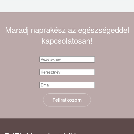
Maradj naprakész az egészségeddel
kapcsolatosan!
Feliratkozom