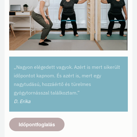
„Nagyon elégedett vagyok. Azért is mert sikerült
időpontot kapnom. És azért is, mert egy
nagytudású, hozzáértő és türelmes
gyógytornásszal találkoztam.”
D. Erika
Időpontfoglalás